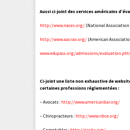
Aussi ci-joint des services américains d’év
http://www.naces.org/
(National Association 
http://www.aacrao.org/
(American Association
www.edupass.org/admissions/evaluation.ph
Ci-joint une liste non exhaustive de websi
certaines professions réglementées :
– Avocats :
http://www.americanbar.org/
– Chiropracteurs :
http://www.nbce.org/
– Comptables :
http://nasba.org/