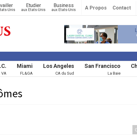
vailler
Etudier
Business
A Propos
Contact
tats-Unis
aux Etats-Unis
aux Etats-Unis
.C.
Miami
Los Angeles
San Francisco
Ch
& VA
FL&GA
CA du Sud
La Baie
lômes