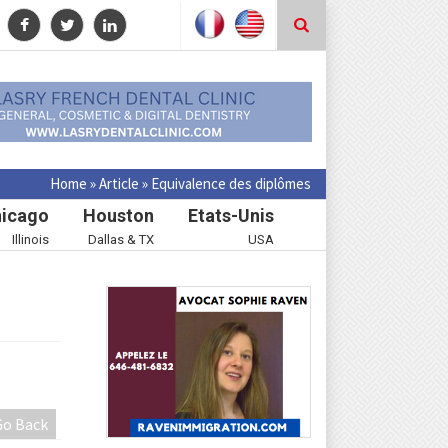
Home
»
Article
»
Equivalence des diplômes
icago
Houston
Etats-Unis
Illinois
Dallas & TX
USA
Go Back