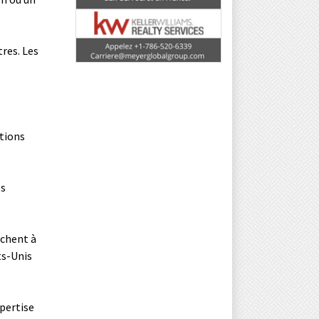
tres. Les
ations
es
rchent à
ts-Unis
pertise