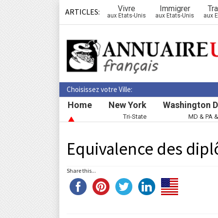
Vivre
Immigrer
Tra
ARTICLES:
aux Etats-Unis
aux Etats-Unis
aux E
Choisissez votre Ville:
Home
New York
Washington D
Tri-State
MD & PA 
Equivalence des dip
Share this...