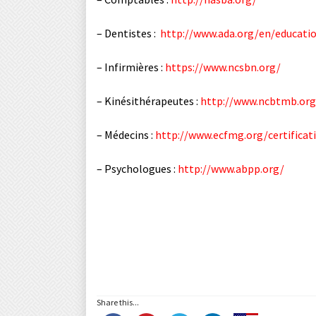
– Dentistes :
http://www.ada.org/en/educati
– Infirmières :
https://www.ncsbn.org/
– Kinésithérapeutes :
http://www.ncbtmb.org
– Médecins :
http://www.ecfmg.org/certificat
– Psychologues :
http://www.abpp.org/
Share this...