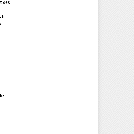
t des
 le
s
de