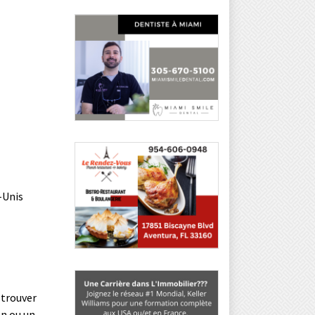
-Unis
 trouver
on ou un