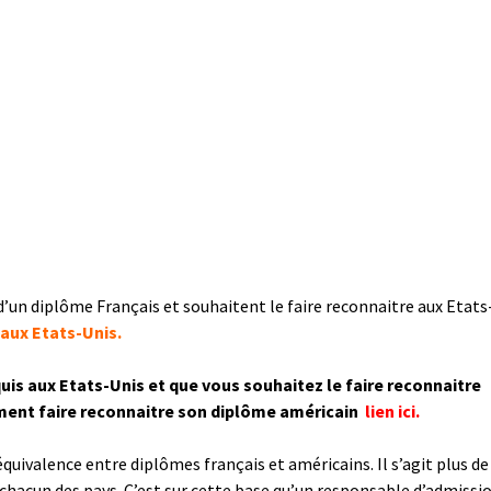
 d’un diplôme Français et souhaitent le faire reconnaitre aux Etats
 aux Etats-Unis.
quis aux Etats-Unis et que vous souhaitez le faire reconnaitre
mment faire reconnaitre son
diplôme américain
lien ici.
’équivalence entre diplômes français et américains. Il s’agit plus de
chacun des pays. C’est sur cette base qu’un responsable d’admissi