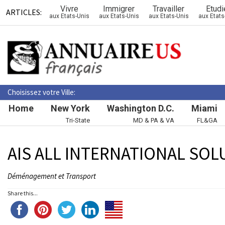
Vivre
Immigrer
Travailler
Etudi
ARTICLES:
aux Etats-Unis
aux Etats-Unis
aux Etats-Unis
aux Etats
Choisissez votre Ville:
Home
New York
Washington D.C.
Miami
Tri-State
MD & PA & VA
FL&GA
AIS ALL INTERNATIONAL SO
Déménagement et Transport
Share this...