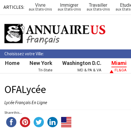
Vivre
Immigrer
Travailler
Etudi
ARTICLES:
aux Etats-Unis
aux Etats-Unis
aux Etats-Unis
aux Etats
Choisissez votre Ville:
Home
New York
Washington D.C.
Miami
Tri-State
MD & PA & VA
FL&GA
OFALycée
Lycée Français En Ligne
Share this...