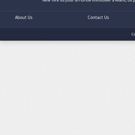
New York
ou pour la Floride
immobilier à Miami
, ou 
About Us
Contact Us
C