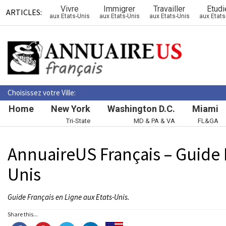
Vivre
Immigrer
Travailler
Etudi
ARTICLES:
aux Etats-Unis
aux Etats-Unis
aux Etats-Unis
aux Etats
Choisissez votre Ville:
Home
New York
Washington D.C.
Miami
Tri-State
MD & PA & VA
FL&GA
AnnuaireUS Français – Guide 
Unis
Guide Français en Ligne aux Etats-Unis.
Share this...