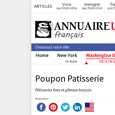
Vivre
Immigrer
Tra
ARTICLES:
aux Etats-Unis
aux Etats-Unis
aux E
Choisissez votre Ville:
Home
New York
Washington D
Tri-State
MD & PA 
Poupon Patisserie
Pâtisseries fines et gâteaux français.
Share this...