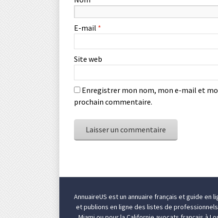
E-mail
*
Site web
Enregistrer mon nom, mon e-mail et mon
prochain commentaire.
AnnuaireUS est un annuaire français et guide en l
et publions en ligne des listes de professionnel
Miami
ou pour la Californie
avocats français à L