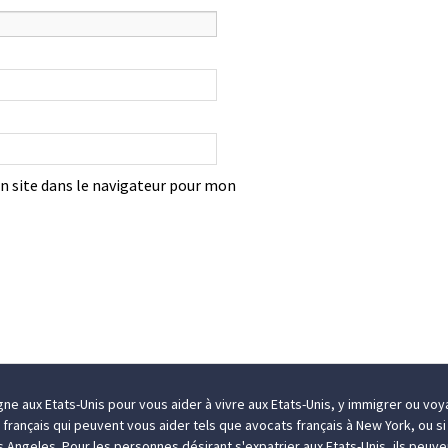
 site dans le navigateur pour mon
igne aux Etats-Unis pour vous aider à
vivre aux Etats-Unis
, y
immigrer
ou
voya
s français qui peuvent vous aider tels que
avocats français à New York
, ou s
os Angeles
. Pour les personnes désirant
s'expatrier aux Etats-Unis
, ils peuv