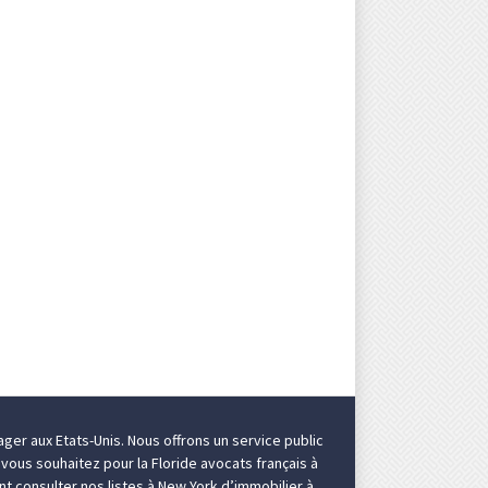
ger aux Etats-Unis
. Nous offrons un service public
i vous souhaitez pour la Floride
avocats français à
ent consulter nos listes à New York d’
immobilier à