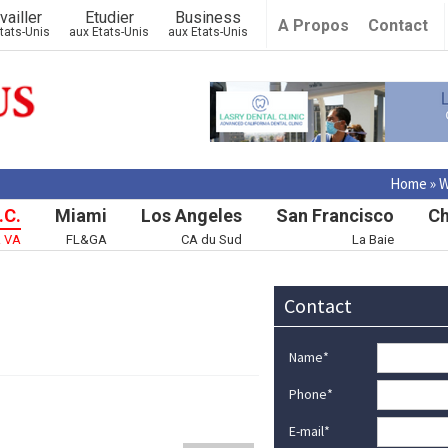
vailler
Etudier
Business
A Propos
Contact
tats-Unis
aux Etats-Unis
aux Etats-Unis
Home
»
W
.C.
Miami
Los Angeles
San Francisco
Ch
& VA
FL&GA
CA du Sud
La Baie
Contact
Name
*
Phone
*
E-mail
*