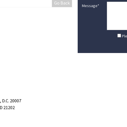
Go Back
Message
*
Ple
 D.C. 20007
MD 21202