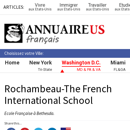
Vivre
Immigrer
Travailler
Etudi
ARTICLES:
aux Etats-Unis
aux Etats-Unis
aux Etats-Unis
aux Etats
Choisissez votre Ville:
Home
New York
Washington D.C.
Miami
Tri-State
MD & PA & VA
FL&GA
Rochambeau-The French
International School
Ecole Française à Bethesda.
Share this...