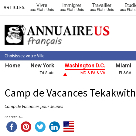
Vivre
Immigrer
Travailler
Etudi
ARTICLES:
aux Etats-Unis
aux Etats-Unis
aux Etats-Unis
aux Etats
Choisissez votre Ville:
Home
New York
Washington D.C.
Miami
Tri-State
MD & PA & VA
FL&GA
Camp de Vacances Tekakwit
Camp de Vacances pour Jeunes
Share this...