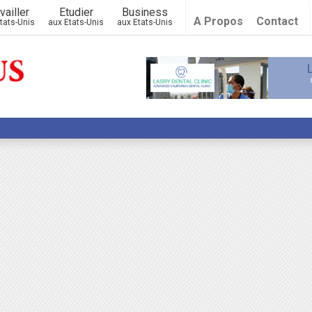
vailler
Etudier
Business
A Propos
Contact
tats-Unis
aux Etats-Unis
aux Etats-Unis