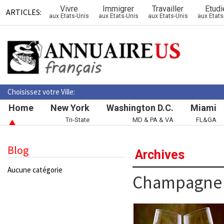
Vivre
Immigrer
Travailler
Etudi
ARTICLES:
aux Etats-Unis
aux Etats-Unis
aux Etats-Unis
aux Etats
Choisissez votre Ville:
Home
New York
Washington D.C.
Miami
Tri-State
MD & PA & VA
FL&GA
Blog
Archives
Aucune catégorie
Champagne