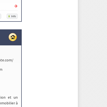
Info
ate.com/
om
tion et un
mmobilier à