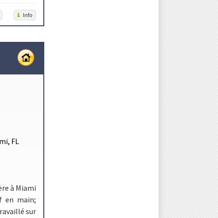
Info
mi, FL
ère à Miami
ef en main;
availlé sur