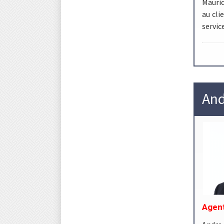
Mauric
au cli
servic
And
Agent