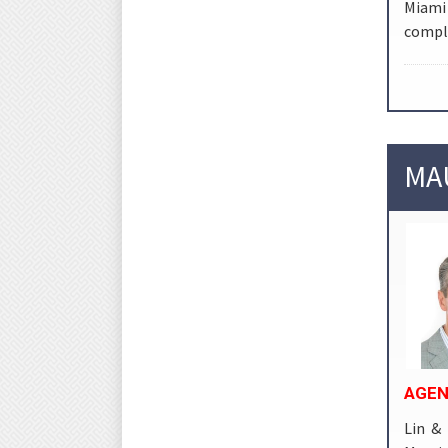
Miami 
comple
MA
AGEN
Lin & 