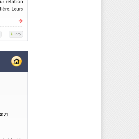
ur relation
ière. Leurs
Info
3021