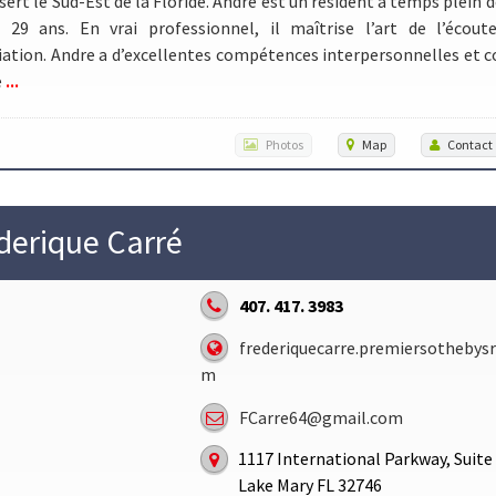
sert le Sud-Est de la Floride. Andre est un résident à temps plein d
s 29 ans. En vrai professionnel, il maîtrise l’art de l’écout
ation. Andre a d’excellentes compétences interpersonnelles et c
...
e
Photos
Map
Contact
derique Carré
407. 417. 3983
frederiquecarre.premiersothebysr
m
FCarre64@gmail.com
1117 International Parkway, Suite
Lake Mary FL 32746