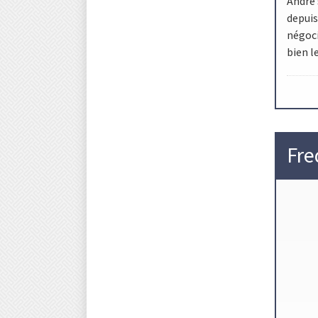
Andre 
depui
négoci
bien l
Fre