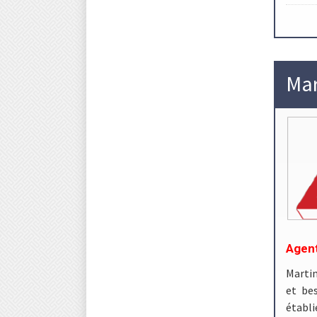
Mar
Agent
Martin
et be
établi