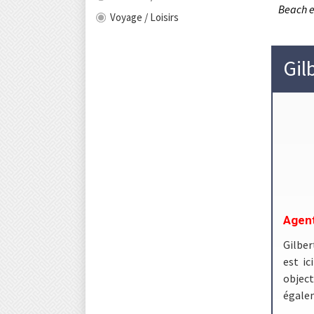
Beach e
Voyage / Loisirs
Gil
Agent
Gilber
est ic
object
égale