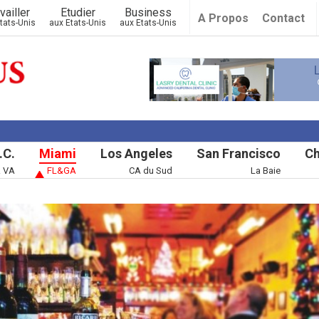
vailler
Etudier
Business
A Propos
Contact
tats-Unis
aux Etats-Unis
aux Etats-Unis
.C.
Miami
Los Angeles
San Francisco
Ch
& VA
FL&GA
CA du Sud
La Baie