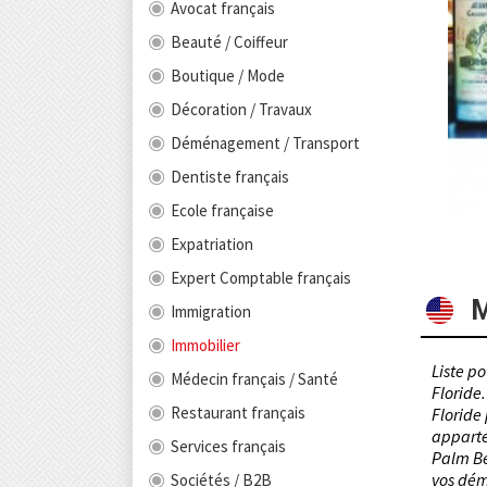
Avocat français
Beauté / Coiffeur
Boutique / Mode
Décoration / Travaux
Déménagement / Transport
Dentiste français
Ecole française
Expatriation
Expert Comptable français
M
Immigration
Immobilier
Liste p
Médecin français / Santé
Floride
Restaurant français
Floride 
apparte
Services français
Palm Be
vos dém
Sociétés / B2B