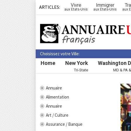
Vivre
Immigrer
Tra
ARTICLES:
aux Etats-Unis
aux Etats-Unis
aux E
Choisissez votre Ville:
Home
New York
Washington D
Tri-State
MD & PA 
Annuaire
Alimentation
Annuaire
Art / Culture
Assurance / Banque