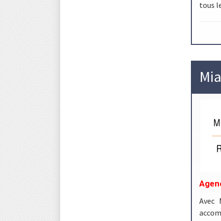
tous l
Mia
Agenc
Avec 
accomp