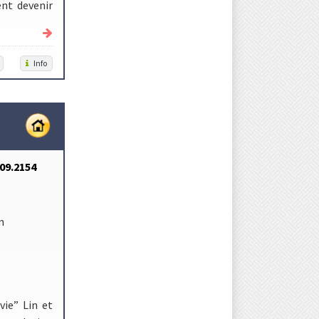
ent devenir
Info
809.2154
m
vie” Lin et