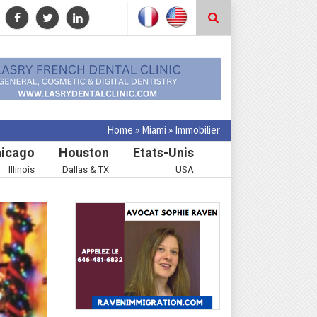
Home
»
Miami
»
Immobilier
icago
Houston
Etats-Unis
Illinois
Dallas & TX
USA