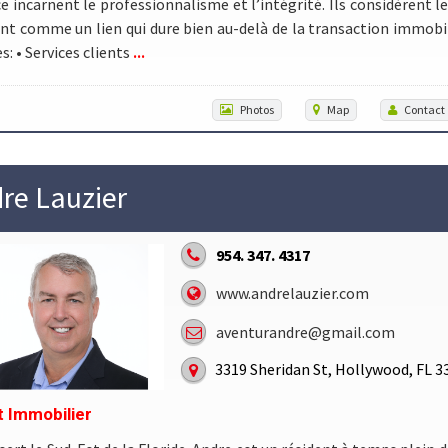
e incarnent le professionnalisme et l’intégrité. Ils considèrent le
ent comme un lien qui dure bien au-delà de la transaction immobil
...
es: • Services clients
Photos
Map
Contact
re Lauzier
954. 347. 4317
www.andrelauzier.com
aventurandre@gmail.com
3319 Sheridan St, Hollywood, FL 3
 Immobilier