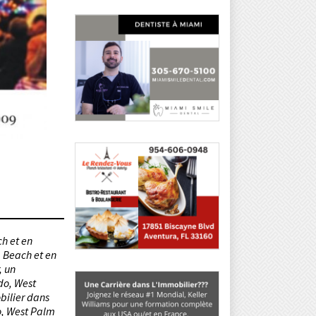
ch et en
m Beach et en
, un
do, West
bilier dans
o, West Palm