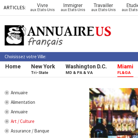
Vivre
Immigrer
Travailler
Etudi
ARTICLES:
aux Etats-Unis
aux Etats-Unis
aux Etats-Unis
aux Etats
Choisissez votre Ville:
Home
New York
Washington D.C.
Miami
Tri-State
MD & PA & VA
FL&GA
Annuaire
Alimentation
Annuaire
Art / Culture
Assurance / Banque