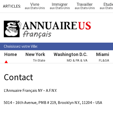
Vivre
Immigrer
Travailler
Etudi
ARTICLES:
aux Etats-Unis
aux Etats-Unis
aux Etats-Unis
aux Etats
Choisissez votre Ville:
Home
New York
Washington D.C.
Miami
Tri-State
MD & PA & VA
FL&GA
Contact
L’Annuaire Français NY – A.F.N.Y.
5014 – 16th Avenue, PMB # 219, Brooklyn N.Y., 11204 – USA