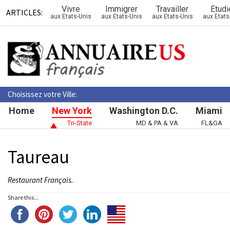
Vivre
Immigrer
Travailler
Etudi
ARTICLES:
aux Etats-Unis
aux Etats-Unis
aux Etats-Unis
aux Etats
Choisissez votre Ville:
Home
New York
Washington D.C.
Miami
Tri-State
MD & PA & VA
FL&GA
Taureau
Restaurant Français.
Share this...