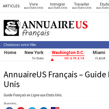
Vivre
Immigrer
Travailler
Etudi
ARTICLES:
aux Etats-Unis
aux Etats-Unis
aux Etats-Unis
aux Etats
Choisissez votre Ville:
Home
New York
Washington D.C.
Miami
Tri-State
MD & PA & VA
FL&GA
AnnuaireUS Français – Guide 
Unis
Guide Français en Ligne aux Etats-Unis.
Share this...