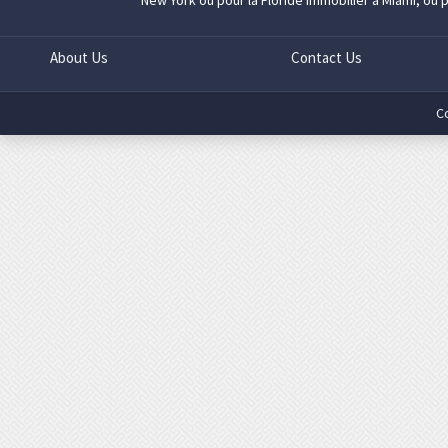
New York
ou pour la Floride
immobilier à Miami
, ou 
About Us
Contact Us
C