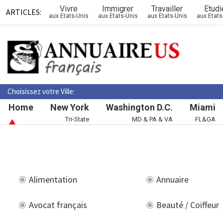
Vivre
Immigrer
Travailler
Etudi
ARTICLES:
aux Etats-Unis
aux Etats-Unis
aux Etats-Unis
aux Etats
Choisissez votre Ville:
Home
New York
Washington D.C.
Miami
Tri-State
MD & PA & VA
FL&GA
Alimentation
Annuaire
Avocat français
Beauté / Coiffeur