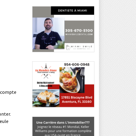
en compte
onter.
seule