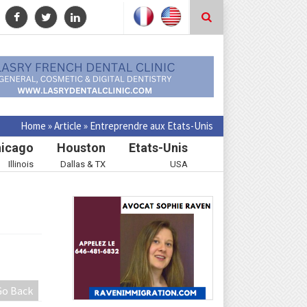
Home
»
Article
»
Entreprendre aux Etats-Unis
icago
Houston
Etats-Unis
Illinois
Dallas & TX
USA
Go Back