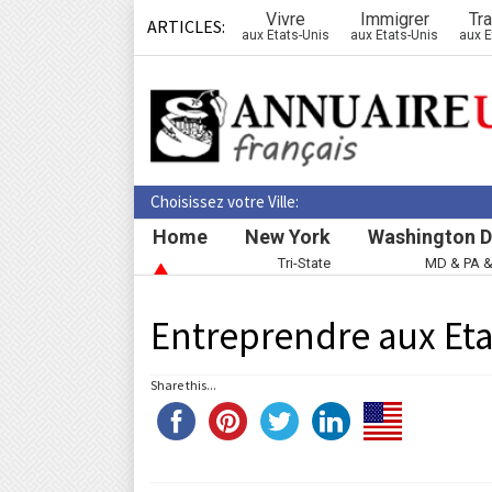
Vivre
Immigrer
Tra
ARTICLES:
aux Etats-Unis
aux Etats-Unis
aux E
Choisissez votre Ville:
Home
New York
Washington D
Tri-State
MD & PA 
Entreprendre aux Eta
Share this...