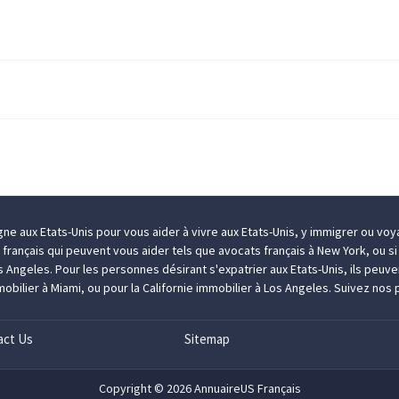
igne aux Etats-Unis pour vous aider à
vivre aux Etats-Unis
, y
immigrer
ou
voya
s français qui peuvent vous aider tels que
avocats français à New York
, ou s
os Angeles
. Pour les personnes désirant
s'expatrier aux Etats-Unis
, ils peuv
obilier à Miami
, ou pour la Californie
immobilier à Los Angeles
. Suivez nos 
act Us
Sitemap
Copyright © 2026 AnnuaireUS Français