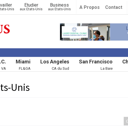
vailler
Etudier
Business
A Propos
Contact
tats-Unis
aux Etats-Unis
aux Etats-Unis
.C.
Miami
Los Angeles
San Francisco
Ch
& VA
FL&GA
CA du Sud
La Baie
ts-Unis