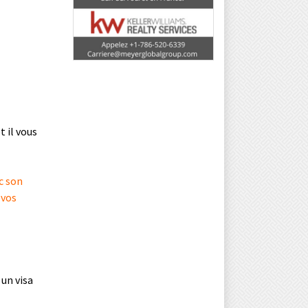
 il vous
c son
 vos
 un visa