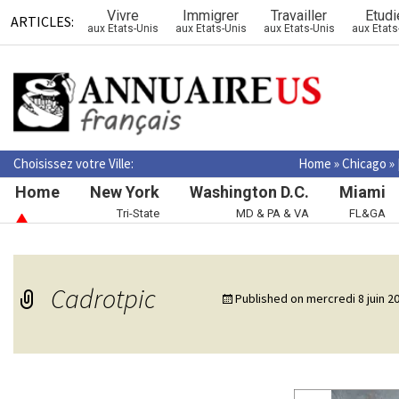
Vivre
Immigrer
Travailler
Etudi
ARTICLES:
aux Etats-Unis
aux Etats-Unis
aux Etats-Unis
aux Etats
Choisissez votre Ville:
Home
»
Chicago
»
Home
New York
Washington D.C.
Miami
Tri-State
MD & PA & VA
FL&GA
Cadrotpic
Published on
mercredi 8 juin 2