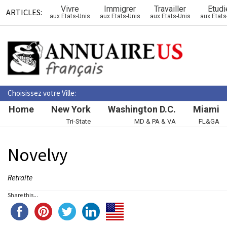
Vivre
Immigrer
Travailler
Etudi
ARTICLES:
aux Etats-Unis
aux Etats-Unis
aux Etats-Unis
aux Etats
Choisissez votre Ville:
Home
New York
Washington D.C.
Miami
Tri-State
MD & PA & VA
FL&GA
Novelvy
Retraite
Share this...