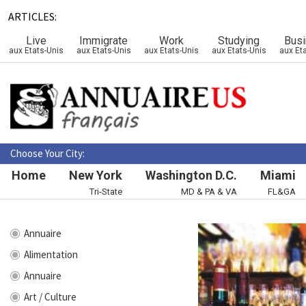
ARTICLES:
Live
Immigrate
Work
Studying
Bus
aux Etats-Unis
aux Etats-Unis
aux Etats-Unis
aux Etats-Unis
aux Et
Choose Your City:
Home
New York
Washington D.C.
Miami
Tri-State
MD & PA & VA
FL&GA
Annuaire
Alimentation
Annuaire
Art / Culture