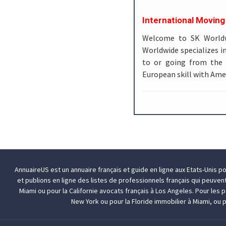
International Movin
Welcome to SK Worldw
Worldwide specializes 
to or going from the 
European skill with Am
AnnuaireUS est un annuaire français et guide en ligne aux Etats-Unis p
et publions en ligne des listes de professionnels français qui peuven
Miami
ou pour la Californie
avocats français à Los Angeles
. Pour les
New York
ou pour la Floride
immobilier à Miami
, ou 