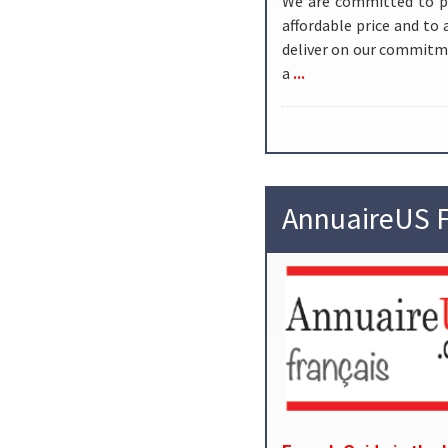
We are committed to pro
affordable price and to 
deliver on our commitme
...
a
AnnuaireUS F