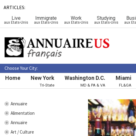
ARTICLES:
Live
Immigrate
Work
Studying
Bus
aux Etats-Unis
aux Etats-Unis
aux Etats-Unis
aux Etats-Unis
aux Et
Choose Your City:
Home
New York
Washington D.C.
Miami
Tri-State
MD & PA & VA
FL&GA
Annuaire
Alimentation
Annuaire
Art / Culture