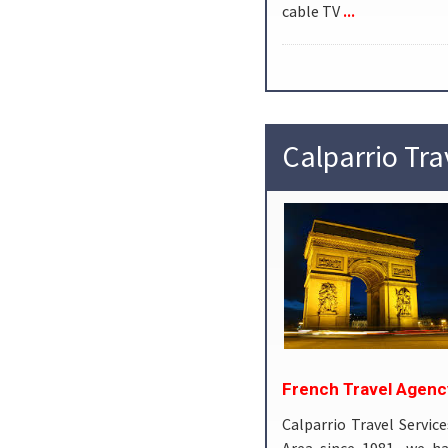
...
cable TV
Calparrio Tra
French Travel Agency
Calparrio Travel Servic
Area since 1981, we hav