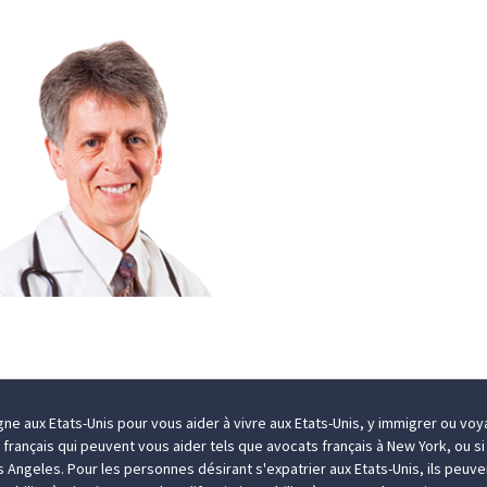
igne aux Etats-Unis pour vous aider à
vivre aux Etats-Unis
, y
immigrer
ou
voya
s français qui peuvent vous aider tels que
avocats français à New York
, ou s
os Angeles
. Pour les personnes désirant
s'expatrier aux Etats-Unis
, ils peuv