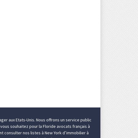
ger aux Etats-Unis
. Nous offrons un service public
i vous souhaitez pour la Floride
avocats français à
ent consulter nos listes à New York d’
immobilier à