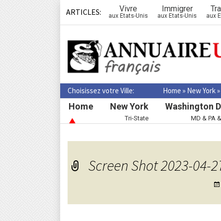
Vivre
Immigrer
Tra
ARTICLES:
aux Etats-Unis
aux Etats-Unis
aux E
Choisissez votre Ville:
Home
»
New York
Home
New York
Washington D
Tri-State
MD & PA 
Screen Shot 2023-04-27