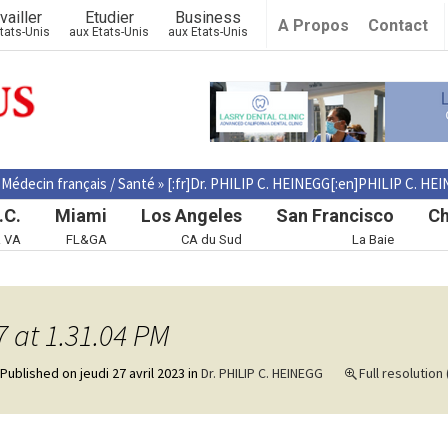
vailler
Etudier
Business
A Propos
Contact
tats-Unis
aux Etats-Unis
aux Etats-Unis
»
Médecin français / Santé
»
[:fr]Dr. PHILIP C. HEINEGG[:en]PHILIP C. HEI
.C.
Miami
Los Angeles
San Francisco
Ch
& VA
FL&GA
CA du Sud
La Baie
 at 1.31.04 PM
Published on
jeudi 27 avril 2023
in
Dr. PHILIP C. HEINEGG
Full resolution 