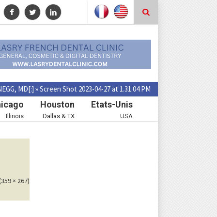
NEGG, MD[:]
»
Screen Shot 2023-04-27 at 1.31.04 PM
icago
Houston
Etats-Unis
Illinois
Dallas & TX
USA
(359 × 267)