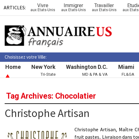
Vivre
Immigrer
Travailler
Etudi
ARTICLES:
aux Etats-Unis
aux Etats-Unis
aux Etats-Unis
aux Etats
Choisissez votre Ville:
Home
New York
Washington D.C.
Miami
Tri-State
MD & PA & VA
FL&GA
Tag Archives: Chocolatier
Christophe Artisan
Christophe Artisan, Maître Ch
fruit pastes.. Livraison dans 