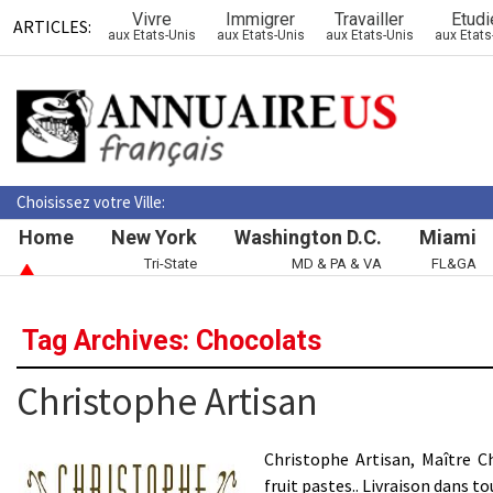
Vivre
Immigrer
Travailler
Etudi
ARTICLES:
aux Etats-Unis
aux Etats-Unis
aux Etats-Unis
aux Etats
Choisissez votre Ville:
Home
New York
Washington D.C.
Miami
Tri-State
MD & PA & VA
FL&GA
Tag Archives: Chocolats
Christophe Artisan
Christophe Artisan, Maître Ch
fruit pastes.. Livraison dans 