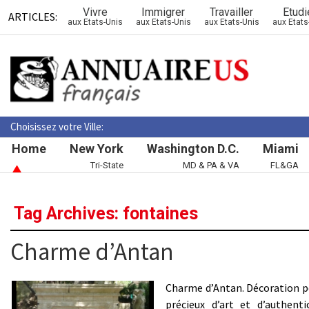
Vivre
Immigrer
Travailler
Etudi
ARTICLES:
aux Etats-Unis
aux Etats-Unis
aux Etats-Unis
aux Etats
Choisissez votre Ville:
Home
New York
Washington D.C.
Miami
Tri-State
MD & PA & VA
FL&GA
Tag Archives: fontaines
Charme d’Antan
Charme d’Antan. Décoration pou
précieux d’art et d’authent