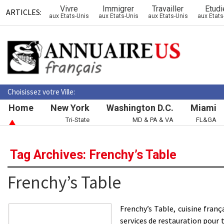
Vivre
Immigrer
Travailler
Etudi
ARTICLES:
aux Etats-Unis
aux Etats-Unis
aux Etats-Unis
aux Etats
Choisissez votre Ville:
Home
New York
Washington D.C.
Miami
Tri-State
MD & PA & VA
FL&GA
Tag Archives: Frenchy’s Table
Frenchy’s Table
Frenchy’s Table, cuisine fran
services de restauration pour