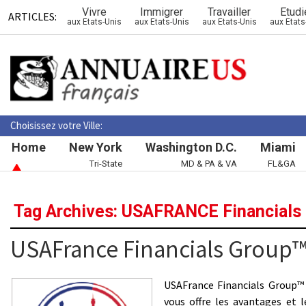
Vivre
Immigrer
Travailler
Etudi
ARTICLES:
aux Etats-Unis
aux Etats-Unis
aux Etats-Unis
aux Etats
Choisissez votre Ville:
Home
New York
Washington D.C.
Miami
Tri-State
MD & PA & VA
FL&GA
Tag Archives: USAFRANCE Financials
USAFrance Financials Group
USAFrance Financials Group™ s
vous offre les avantages et l