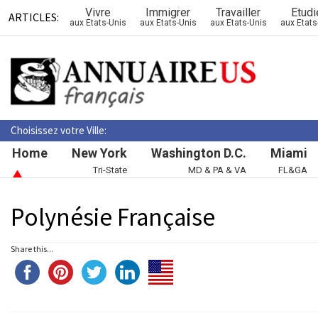
Vivre
Immigrer
Travailler
Etudi
ARTICLES:
aux Etats-Unis
aux Etats-Unis
aux Etats-Unis
aux Etats
Choisissez votre Ville:
Home
New York
Washington D.C.
Miami
Tri-State
MD & PA & VA
FL&GA
Polynésie Française
Share this...