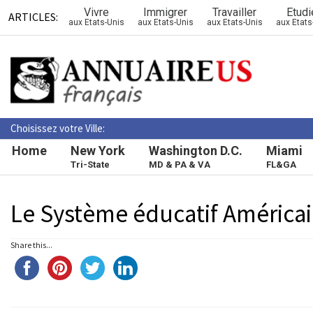
Vivre
Immigrer
Travailler
Etudi
ARTICLES:
aux Etats-Unis
aux Etats-Unis
aux Etats-Unis
aux Etats
Choisissez votre Ville:
Home
New York
Washington D.C.
Miami
Tri-State
MD & PA & VA
FL&GA
Le Système éducatif América
Share this...