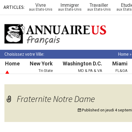
Vivre
Immigrer
Travailler
Etudi
ARTICLES:
aux Etats-Unis
aux Etats-Unis
aux Etats-Unis
aux Etats
Choisissez votre Ville:
Home
Home
New York
Washington D.C.
Miami
Tri-State
MD & PA & VA
FL&GA
Fraternite Notre Dame
Published on
jeudi 4 septem