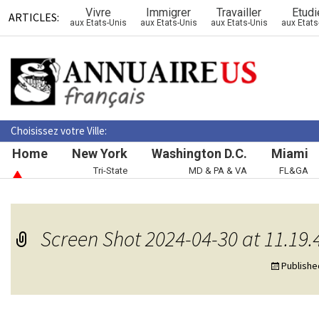
Vivre
Immigrer
Travailler
Etudi
ARTICLES:
aux Etats-Unis
aux Etats-Unis
aux Etats-Unis
aux Etats
Choisissez votre Ville:
Home
New York
Washington D.C.
Miami
Tri-State
MD & PA & VA
FL&GA
Screen Shot 2024-04-30 at 11.19.
Publish