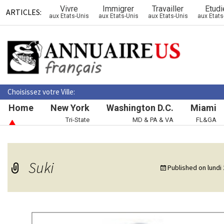
Vivre
Immigrer
Travailler
Etudi
ARTICLES:
aux Etats-Unis
aux Etats-Unis
aux Etats-Unis
aux Etats
Choisissez votre Ville:
Home
New York
Washington D.C.
Miami
Tri-State
MD & PA & VA
FL&GA
Suki
Published on
lundi 