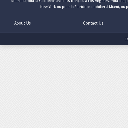
Miami
ou pour la Californie
avocats français à Los Angeles
. Pour les
New York
ou pour la Floride
immobilier à Miami
, ou 
About Us
Contact Us
C