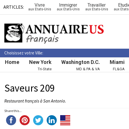
Vivre
Immigrer
Travailler
Etudi
ARTICLES:
aux Etats-Unis
aux Etats-Unis
aux Etats-Unis
aux Etats
Choisissez votre Ville:
Home
New York
Washington D.C.
Miami
Tri-State
MD & PA & VA
FL&GA
Saveurs 209
Restaurant français à San Antonio.
Share this...