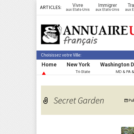
Vivre
Immigrer
Tra
ARTICLES:
aux Etats-Unis
aux Etats-Unis
aux E
Choisissez votre Ville:
Home
New York
Washington D
Tri-State
MD & PA 
Secret Garden
Pu