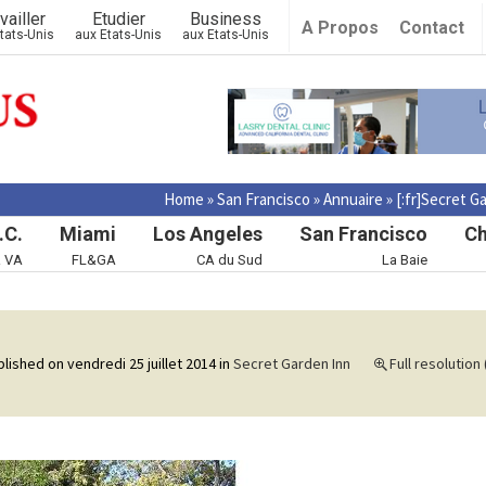
vailler
Etudier
Business
A Propos
Contact
tats-Unis
aux Etats-Unis
aux Etats-Unis
Home
»
San Francisco
»
Annuaire
»
[:fr]Secret G
.C.
Miami
Los Angeles
San Francisco
Ch
& VA
FL&GA
CA du Sud
La Baie
blished on
vendredi 25 juillet 2014
in
Secret Garden Inn
Full resolution 