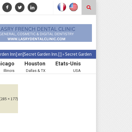
arden Inn[:en]Secret Garden Inn.[:]
»
Secret Garden
icago
Houston
Etats-Unis
Illinois
Dallas & TX
USA
(285 × 177)