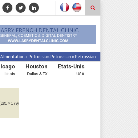
»
Alimentation
»
Petrossian.
Petrossian
»
Petrossian
icago
Houston
Etats-Unis
Illinois
Dallas & TX
USA
(281 × 179)