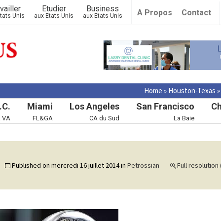
vailler
Etudier
Business
A Propos
Contact
tats-Unis
aux Etats-Unis
aux Etats-Unis
Home
»
Houston-Texas
.C.
Miami
Los Angeles
San Francisco
Ch
& VA
FL&GA
CA du Sud
La Baie
Published on
mercredi 16 juillet 2014
in
Petrossian
Full resolution 