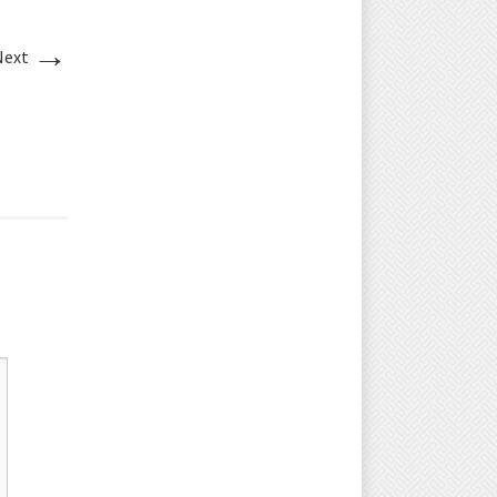
→
Next