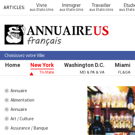
Vivre
Immigrer
Travailler
Etudi
ARTICLES:
aux Etats-Unis
aux Etats-Unis
aux Etats-Unis
aux Etats
Choisissez votre Ville:
Home
New York
Washington D.C.
Miami
Tri-State
MD & PA & VA
FL&GA
Annuaire
Alimentation
Annuaire
Art / Culture
Assurance / Banque