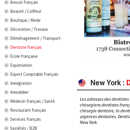
Avocat français
Beauté / Coiffeur
Boutique / Mode
Décoration / Travaux
Déménagement / Transport
Dentiste français
Ecole française
Expatriation
Expert Comptable français
New York
:
D
Immigration
Immobilier
Les adresses des dentistes 
Médecin français / Santé
chirurgiens dentistes franç
Restaurant français
chirurgie dentaire, la dent
urgences dentaires. Dentist
Services français
New York.
Sociétés / B2B