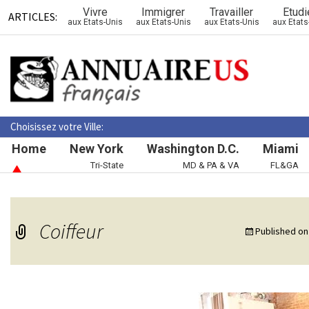
Vivre
Immigrer
Travailler
Etudi
ARTICLES:
aux Etats-Unis
aux Etats-Unis
aux Etats-Unis
aux Etats
Choisissez votre Ville:
Home
New York
Washington D.C.
Miami
Tri-State
MD & PA & VA
FL&GA
Coiffeur
Published o