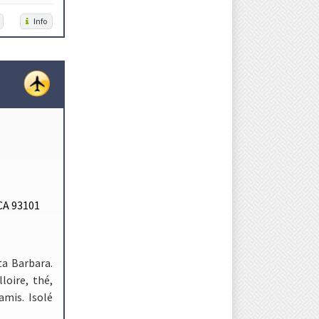
Info
CA 93101
ta Barbara.
loire, thé,
mis. Isolé