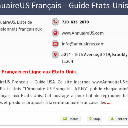
uaireUS Français – Guide Etats-Uni
718. 633. 2670
www.AnnuaireUS.com
info@annuaireus.com
5014 - 16th Avenue, # 219, Brookly
11204
 Français en Ligne aux Etats-Unis.
ireUS Français – Guide USA. Ce site internet www.AnnuaireUS.
Etats-Unis. “L’Annuaire US Français – A.F.N.Y.” publie chaque ann
nçais aux Etats-Unis. Cet ouvrage a pour but de regrouper les
...
es et produits proposés à la communauté française des
Photos
Map
Contact