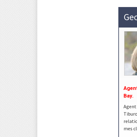
Geo
Agent
Bay.
Agent
Tibur
relati
mes cl