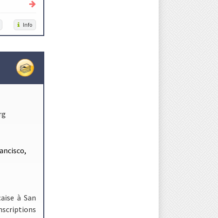
Info
rg
rancisco,
çaise à San
nscriptions