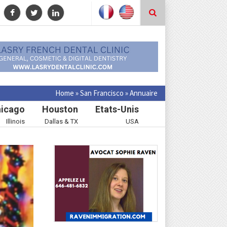
Home
»
San Francisco
»
Annuaire
icago
Houston
Etats-Unis
Illinois
Dallas & TX
USA