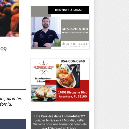
nçais et les
fornia.