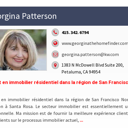
rgina Patterson
415. 342. 6794
www.georginathehomefinder.co
georgina.patterson@kw.com
1383 N McDowell Blvd Suite 200,
Petaluma, CA 94954
 en immobilier résidentiel dans la région de San Francis
 en immobilier résidentiel dans la région de San Francisco No
on à Santa Rosa. Le secteur immobilier est essentiellement un
onnelle. Ma mission est de fournir la meilleure expérience client
...
ients sur le processus immobilier actuel,