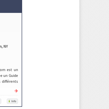
s
n, NY
com est un
ée un Guide
 différents
Info