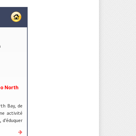
m
co North
rth Bay, de
e activité
, d’éduquer