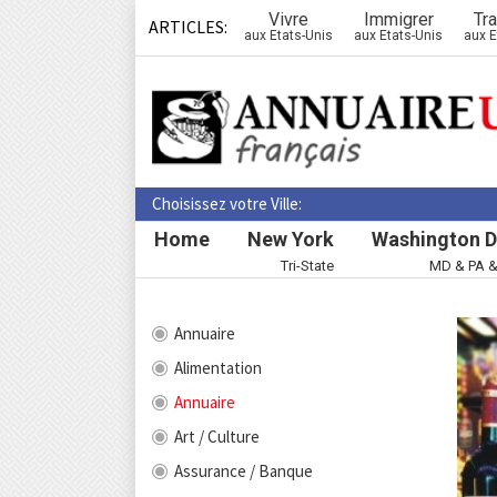
Vivre
Immigrer
Tra
ARTICLES:
aux Etats-Unis
aux Etats-Unis
aux E
Choisissez votre Ville:
Home
New York
Washington D
Tri-State
MD & PA 
Annuaire
Alimentation
Annuaire
Art / Culture
Assurance / Banque