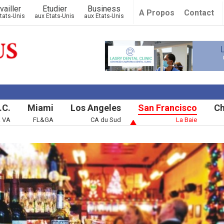
vailler
Etudier
Business
A Propos
Contact
tats-Unis
aux Etats-Unis
aux Etats-Unis
.C.
Miami
Los Angeles
San Francisco
Ch
& VA
FL&GA
CA du Sud
La Baie