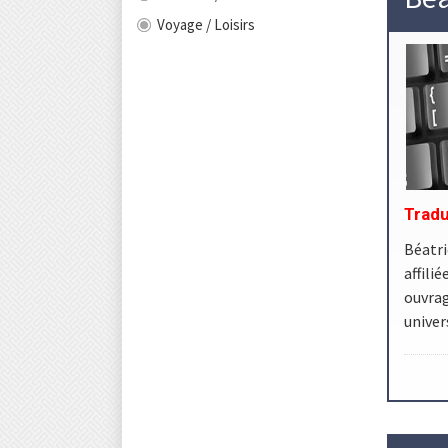
Voyage / Loisirs
Tradu
Béatri
affil
ouvrag
univer