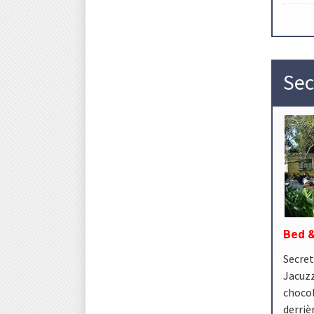
Sec
Bed &
Secret
Jacuzz
choco
derriè