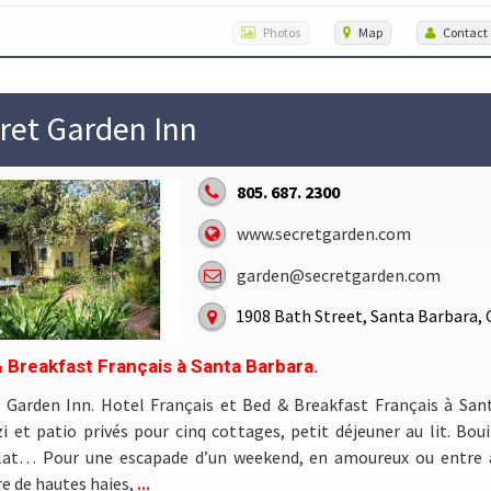
Photos
Map
Contact
ret Garden Inn
805. 687. 2300
www.secretgarden.com
garden@secretgarden.com
1908 Bath Street, Santa Barbara, 
 Breakfast Français à Santa Barbara.
 Garden Inn. Hotel Français et Bed & Breakfast Français à San
i et patio privés pour cinq cottages, petit déjeuner au lit. Bouil
lat… Pour une escapade d’un weekend, en amoureux ou entre a
...
re de hautes haies,