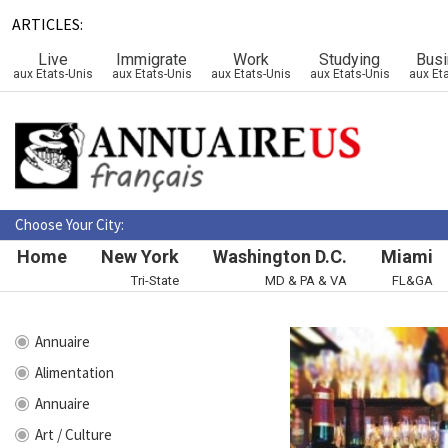
ARTICLES:
Live
Immigrate
Work
Studying
Bus
aux Etats-Unis
aux Etats-Unis
aux Etats-Unis
aux Etats-Unis
aux Et
Choose Your City:
Home
New York
Washington D.C.
Miami
Tri-State
MD & PA & VA
FL&GA
Annuaire
Alimentation
Annuaire
Art / Culture