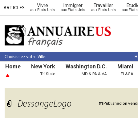
Vivre
Immigrer
Travailler
Etudi
ARTICLES:
aux Etats-Unis
aux Etats-Unis
aux Etats-Unis
aux Etats
Choisissez votre Ville:
H
Home
New York
Washington D.C.
Miami
Tri-State
MD & PA & VA
FL&GA
DessangeLogo
Published on
vendr