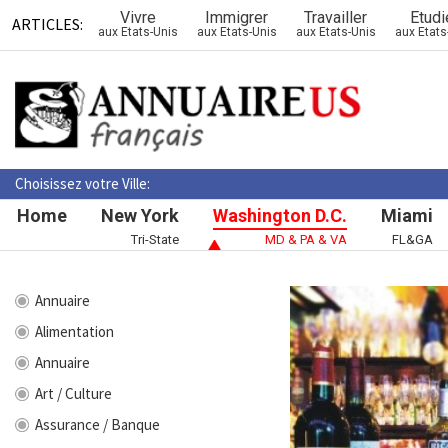
Vivre
Immigrer
Travailler
Etudi
ARTICLES:
aux Etats-Unis
aux Etats-Unis
aux Etats-Unis
aux Etats
Choisissez votre Ville:
Home
New York
Washington D.C.
Miami
Tri-State
MD & PA & VA
FL&GA
Annuaire
Alimentation
Annuaire
Art / Culture
Assurance / Banque