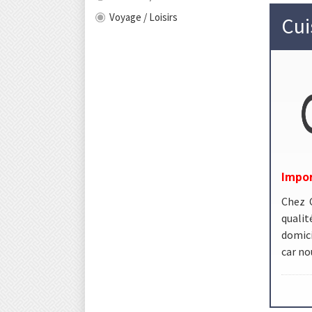
Voyage / Loisirs
Cui
Impor
Chez C
qualit
domici
car n