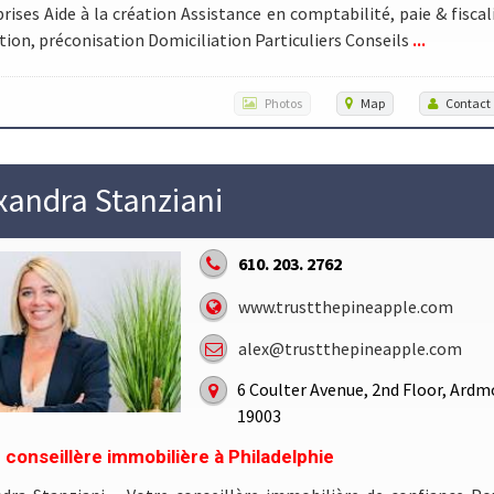
rises Aide à la création Assistance en comptabilité, paie & fiscal
...
tion, préconisation Domiciliation Particuliers Conseils
Photos
Map
Contact
xandra Stanziani
610. 203. 2762
www.trustthepineapple.com
alex@trustthepineapple.com
6 Coulter Avenue, 2nd Floor, Ardm
19003
 conseillère immobilière à Philadelphie