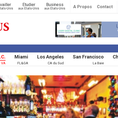
vailler
Etudier
Business
A Propos
Contact
tats-Unis
aux Etats-Unis
aux Etats-Unis
.C.
Miami
Los Angeles
San Francisco
Ch
& VA
FL&GA
CA du Sud
La Baie