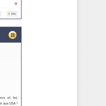
Info
ers et les
r aux USA !