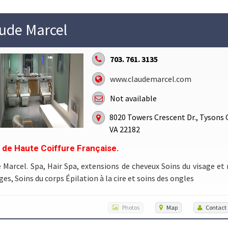
ude Marcel
703. 761. 3135
www.claudemarcel.com
Not available
8020 Towers Crescent Dr., Tysons 
VA 22182
 de Haute Coiffure Française.
 Marcel. Spa, Hair Spa, extensions de cheveux Soins du visage et
es, Soins du corps Épilation à la cire et soins des ongles
Photos
Map
Contact