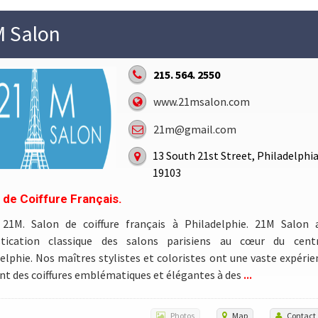
 Salon
215. 564. 2550
www.21msalon.com
21m@gmail.com
13 South 21st Street, Philadelphi
19103
 de Coiffure Français.
 21M. Salon de coiffure français à Philadelphie. 21M Salon 
stication classique des salons parisiens au cœur du centr
elphie. Nos maîtres stylistes et coloristes ont une vaste expérie
...
ont des coiffures emblématiques et élégantes à des
Photos
Map
Contact