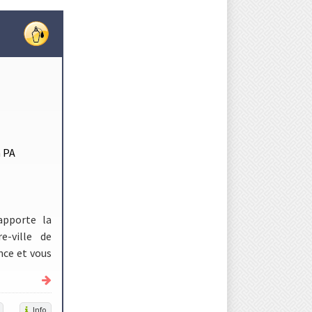
a PA
apporte la
e-ville de
nce et vous
Info