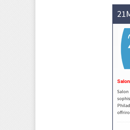
21M
Salon
Salon
sophi
Philad
offrir