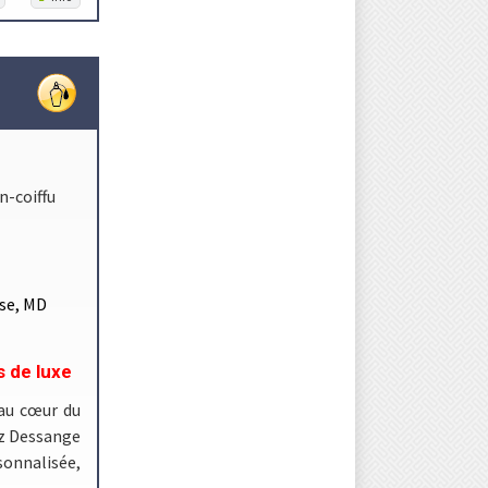
-coiffu
se, MD
 de luxe
 au cœur du
ez Dessange
sonnalisée,