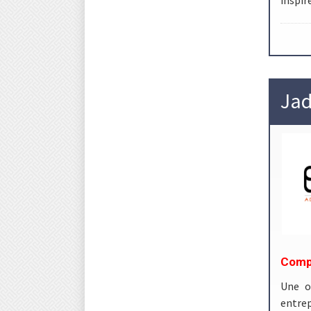
Jad
Compt
Une o
entrep