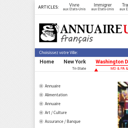
Vivre
Immigrer
Tra
ARTICLES:
aux Etats-Unis
aux Etats-Unis
aux E
Choisissez votre Ville:
Home
New York
Washington D
Tri-State
MD & PA 
Annuaire
Alimentation
Annuaire
Art / Culture
Assurance / Banque