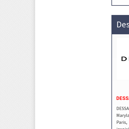
Des
DESSA
DESSA
Maryla
Paris,
inspir