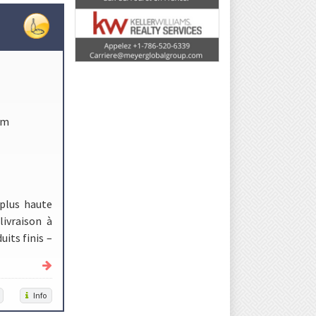
om
 plus haute
livraison à
its finis –
Info