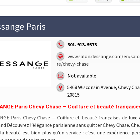
sange Paris
301. 913. 9373
www.salon.dessange.com/en/salon
re/chevy-chase
Not available
5468 Wisconsin Avenue, Chevy Cha
20815
NGE Paris Chevy Chase — Coiffure et beauté françaises
NGE Paris Chevy Chase — Coiffure et beauté françaises de luxe
nd Découvrez l’élégance parisienne sans quitter Chevy Chase. Ch
 la beauté est bien plus qu’un service : c’est une expérience per
...
ée par plus de soixante ans