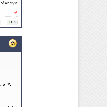
ité Analyse
Info
ore, PA