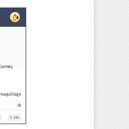
Corner,
 maquillage
Info