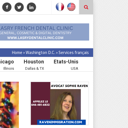
Home
»
Washington D.C.
»
Services français
icago
Houston
Etats-Unis
Illinois
Dallas & TX
USA