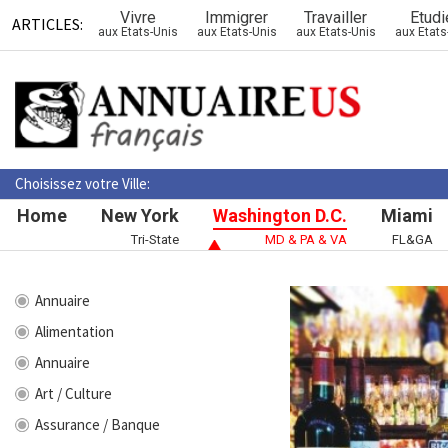
Vivre
Immigrer
Travailler
Etudi
ARTICLES:
aux Etats-Unis
aux Etats-Unis
aux Etats-Unis
aux Etats
Choisissez votre Ville:
Home
New York
Washington D.C.
Miami
Tri-State
MD & PA & VA
FL&GA
Annuaire
Alimentation
Annuaire
Art / Culture
Assurance / Banque