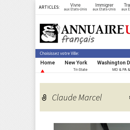
Vivre
Immigrer
Tra
ARTICLES:
aux Etats-Unis
aux Etats-Unis
aux E
Choisissez votre Ville:
Home
New York
Washington D
Tri-State
MD & PA 
Claude Marcel