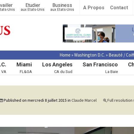
vailler
Etudier
Business
A Propos
Contact
tats-Unis
aux Etats-Unis
aux Etats-Unis
Home
»
Washington D.C.
»
Beauté / Coif
.C.
Miami
Los Angeles
San Francisco
Ch
& VA
FL&GA
CA du Sud
La Baie
Published on
mercredi 8 juillet 2015
in
Claude Marcel
Full resolution 