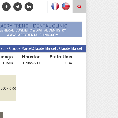
feur
»
Claude Marcel.
Claude Marcel
»
Claude Marcel
icago
Houston
Etats-Unis
Illinois
Dallas & TX
USA
(900 × 675)