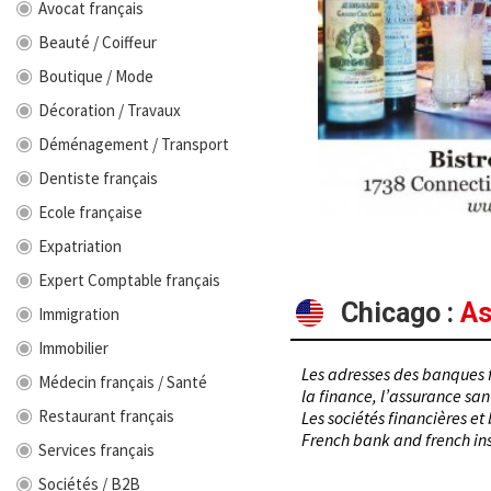
Avocat français
Beauté / Coiffeur
Boutique / Mode
Décoration / Travaux
Déménagement / Transport
Dentiste français
Ecole française
Expatriation
Expert Comptable français
Chicago
:
As
Immigration
Immobilier
Les adresses des banques f
Médecin français / Santé
la finance, l’assurance san
Restaurant français
Les sociétés financières et
French bank and french in
Services français
Sociétés / B2B