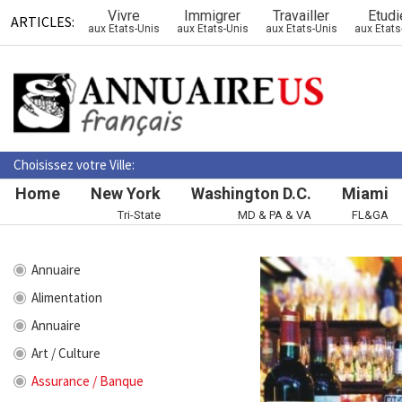
Vivre
Immigrer
Travailler
Etudi
ARTICLES:
aux Etats-Unis
aux Etats-Unis
aux Etats-Unis
aux Etats
Choisissez votre Ville:
Home
New York
Washington D.C.
Miami
Tri-State
MD & PA & VA
FL&GA
Annuaire
Alimentation
Annuaire
Art / Culture
Assurance / Banque