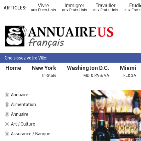
Vivre
Immigrer
Travailler
Etudi
ARTICLES:
aux Etats-Unis
aux Etats-Unis
aux Etats-Unis
aux Etats
Choisissez votre Ville:
Home
New York
Washington D.C.
Miami
Tri-State
MD & PA & VA
FL&GA
Annuaire
Alimentation
Annuaire
Art / Culture
Assurance / Banque