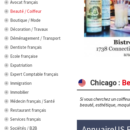
Avocat français
Beauté / Coiffeur
Boutique / Mode
Décoration / Travaux
Déménagement / Transport
Dentiste français
Ecole française
Expatriation
Expert Comptable français
Chicago
:
Be
Immigration
Immobilier
Si vous cherchez un coiffeu
Médecin français / Santé
beauté, esthétique, maquil
Restaurant français
Services français
AnnuaireUS F
Sociétés / B2B