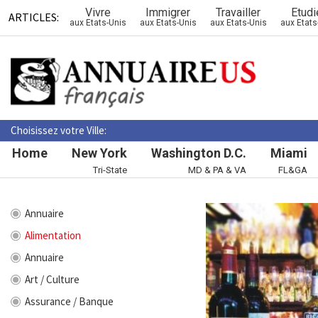
Vivre
Immigrer
Travailler
Etudi
ARTICLES:
aux Etats-Unis
aux Etats-Unis
aux Etats-Unis
aux Etats
Choisissez votre Ville:
Home
New York
Washington D.C.
Miami
Tri-State
MD & PA & VA
FL&GA
Annuaire
Alimentation
Annuaire
Art / Culture
Assurance / Banque