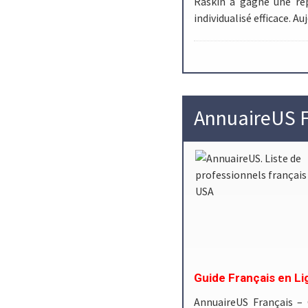
Raskin a gagné une ré
individualisé efficace. A
AnnuaireUS F
Guide Français en Li
AnnuaireUS Français –