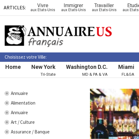
Vivre
Immigrer
Travailler
Etudi
ARTICLES:
aux Etats-Unis
aux Etats-Unis
aux Etats-Unis
aux Etats
Choisissez votre Ville:
Home
New York
Washington D.C.
Miami
Tri-State
MD & PA & VA
FL&GA
Annuaire
Alimentation
Annuaire
Art / Culture
Assurance / Banque