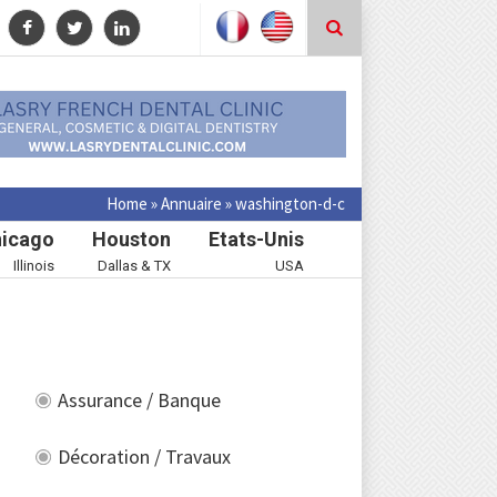
Home
»
Annuaire
»
washington-d-c
icago
Houston
Etats-Unis
Illinois
Dallas & TX
USA
Assurance / Banque
Décoration / Travaux