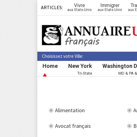
Vivre
Immigrer
Tra
ARTICLES:
aux Etats-Unis
aux Etats-Unis
aux E
Choisissez votre Ville:
Home
New York
Washington D
Tri-State
MD & PA 
Alimentation
A
Avocat français
B