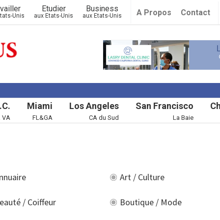
vailler
Etudier
Business
A Propos
Contact
tats-Unis
aux Etats-Unis
aux Etats-Unis
.C.
Miami
Los Angeles
San Francisco
Ch
& VA
FL&GA
CA du Sud
La Baie
nnuaire
Art / Culture
eauté / Coiffeur
Boutique / Mode