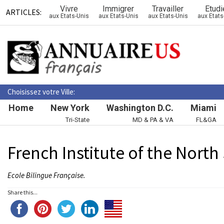
Vivre
Immigrer
Travailler
Etudi
ARTICLES:
aux Etats-Unis
aux Etats-Unis
aux Etats-Unis
aux Etats
Choisissez votre Ville:
Home
New York
Washington D.C.
Miami
Tri-State
MD & PA & VA
FL&GA
French Institute of the North
Ecole Bilingue Française.
Share this...