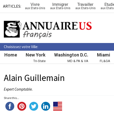
Vivre
Immigrer
Travailler
Etudi
ARTICLES:
aux Etats-Unis
aux Etats-Unis
aux Etats-Unis
aux Etats
Choisissez votre Ville:
Home
New York
Washington D.C.
Miami
Tri-State
MD & PA & VA
FL&GA
Alain Guillemain
Expert Comptable.
Share this...