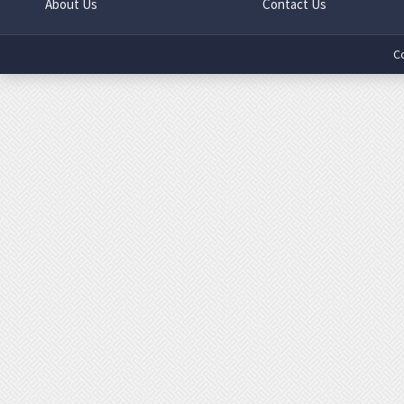
About Us
Contact Us
C